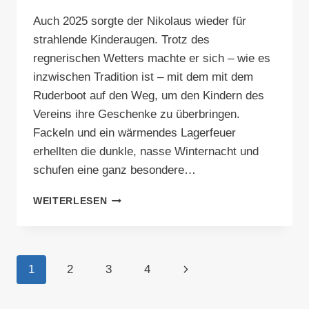
Auch 2025 sorgte der Nikolaus wieder für
strahlende Kinderaugen. Trotz des
regnerischen Wetters machte er sich – wie es
inzwischen Tradition ist – mit dem mit dem
Ruderboot auf den Weg, um den Kindern des
Vereins ihre Geschenke zu überbringen.
Fackeln und ein wärmendes Lagerfeuer
erhellten die dunkle, nasse Winternacht und
schufen eine ganz besondere…
WEIHNACHTSFEIER
WEITERLESEN
2025
Seitennavigation
Nächste
1
2
3
4
Seite