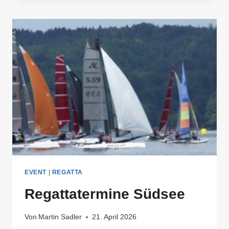
MIT
SPASS A
UF D
EM W
ASSER
EVENT
|
REGATTA
Regattatermine Südsee
Von
Martin Sadler
21. April 2026